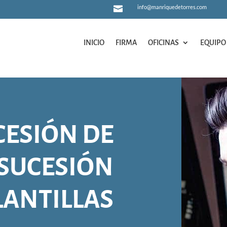
info@manriquedetorres.com

INICIO
FIRMA
OFICINAS
EQUIPO
INICIO
FIRMA
OFICINAS
EQUIPO
CESIÓN DE
 SUCESIÓN
LANTILLAS