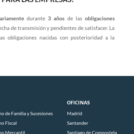
dariamente
durante
3 años
de las
obligaciones
echa de transmisión y pendientes de satisfacer. La
as obligaciones nacidas con posterioridad a la
OFICINAS
o de Familia y Sucesiones
Madrid
o Fiscal
Santander
ho Mercantil
Santiago de Compostela