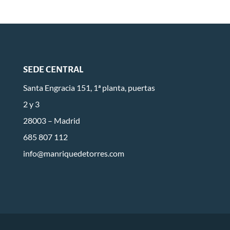
SEDE CENTRAL
Santa Engracia 151, 1ª planta, puertas
2 y 3
28003 – Madrid
685 807 112
info@manriquedetorres.com