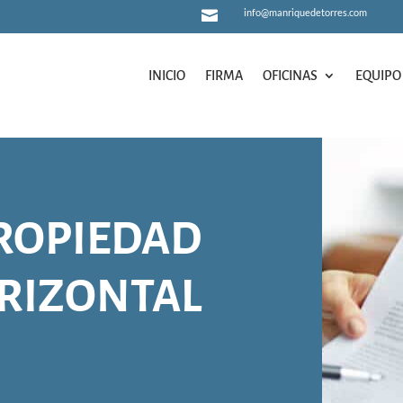
info@manriquedetorres.com

INICIO
FIRMA
OFICINAS
EQUIPO
INICIO
FIRMA
OFICINAS
EQUIPO
ROPIEDAD
RIZONTAL