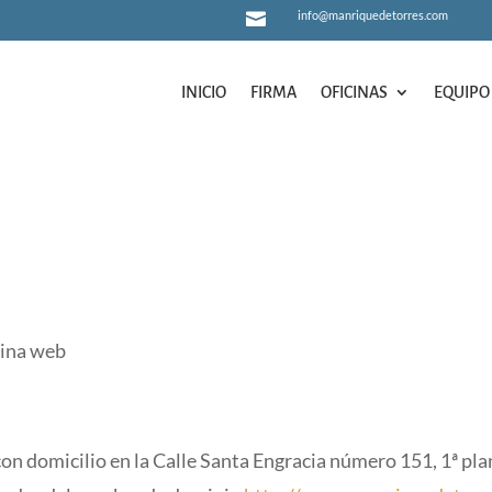
info@manriquedetorres.com

INICIO
FIRMA
OFICINAS
EQUIPO
INICIO
FIRMA
OFICINAS
EQUIPO
gina web
cilio en la Calle Santa Engracia número 151, 1ª planta