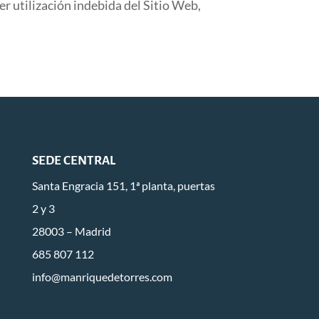
r utilización indebida del Sitio Web,
SEDE CENTRAL
Santa Engracia 151, 1ª planta, puertas
2 y 3
28003 – Madrid
685 807 112
info@manriquedetorres.com