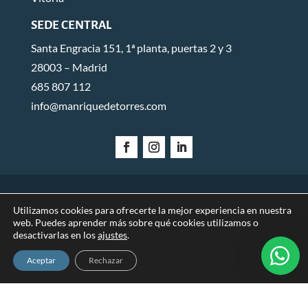
SEDE CENTRAL
Santa Engracia 151, 1ª planta, puertas 2 y 3
28003 – Madrid
685 807 112
info@manriquedetorres.com
AVISO LEGAL
POLÍTICA DE PRIVACIDAD
POLÍTICA DE
Utilizamos cookies para ofrecerte la mejor experiencia en nuestra
web. Puedes aprender más sobre qué cookies utilizamos o
COOKIES
desactivarlas en los
ajustes
.
Aceptar
Rechazar
© 2026 Manrique de Torres Abogados.
Diseñado por
Global Mente