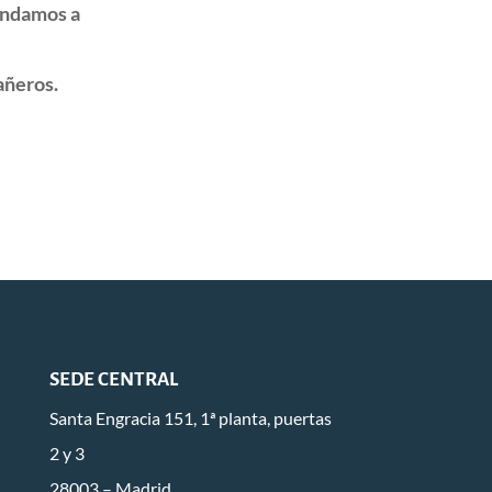
ndamos a
añeros.
SEDE CENTRAL
Santa Engracia 151, 1ª planta, puertas
2 y 3
28003 – Madrid