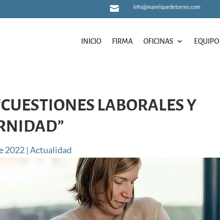
info@manriquedetorres.com

INICIO
FIRMA
OFICINAS
EQUIPO
INICIO
FIRMA
OFICINAS
EQUIPO
“CUESTIONES LABORALES Y
RNIDAD”
e 2022
|
Actualidad