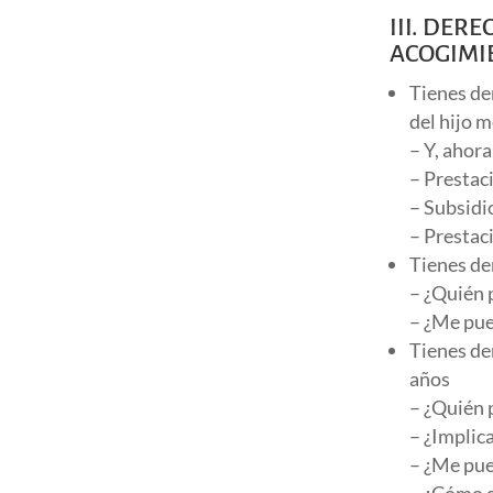
III. DER
ACOGIMI
Tienes de
del hijo 
– Y, ahor
– Prestac
– Subsidi
– Prestac
Tienes de
– ¿Quién p
– ¿Me pue
Tienes de
años
– ¿Quién 
– ¿Implica
– ¿Me pue
– ¿Cómo d