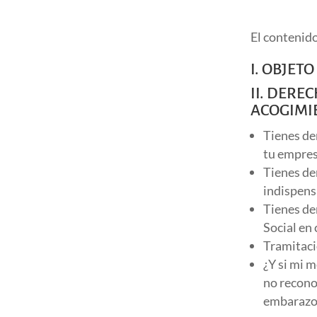
El contenido
I. OBJETO
II. DERE
ACOGIMI
Tienes de
tu empre
Tienes de
indispens
Tienes de
Social en
Tramitaci
¿Y si mi 
no recono
embarazo