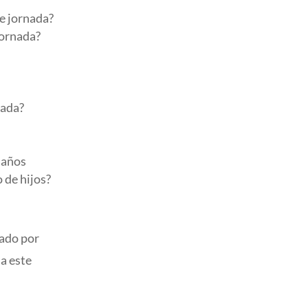
de jornada?
jornada?
tada?
 años
 de hijos?
tado por
 a este