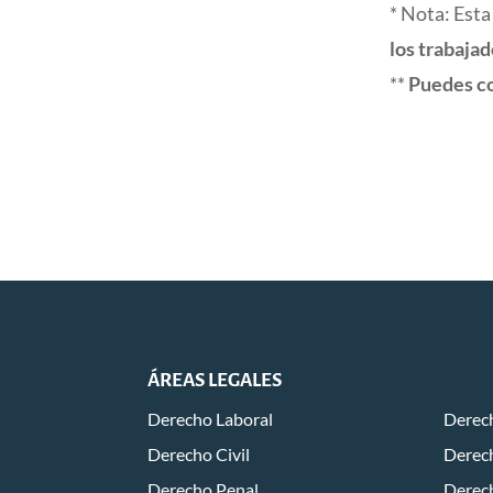
* Nota: Esta
los trabaja
**
Puedes co
ÁREAS LEGALES
Derecho Laboral
Derech
Derecho Civil
Derech
Derecho Penal
Derec