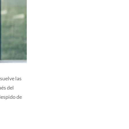
suelve las
ués del
 despido de