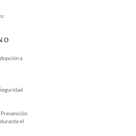
és:
N O
adopción a
o
 Seguridad
e Prevención
 durante el