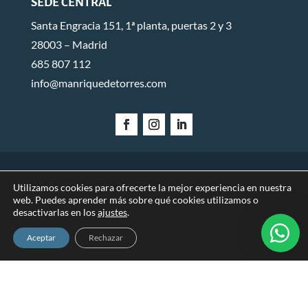
SEDE CENTRAL
Santa Engracia 151, 1ª planta, puertas 2 y 3
28003 – Madrid
685 807 112
info@manriquedetorres.com
AVISO LEGAL
POLÍTICA DE PRIVACIDAD
POLÍTICA DE
Utilizamos cookies para ofrecerte la mejor experiencia en nuestra
web. Puedes aprender más sobre qué cookies utilizamos o
COOKIES
desactivarlas en los
ajustes
.
Aceptar
Rechazar
© 2026 Manrique de Torres Abogados.
Diseñado por
Global Mente