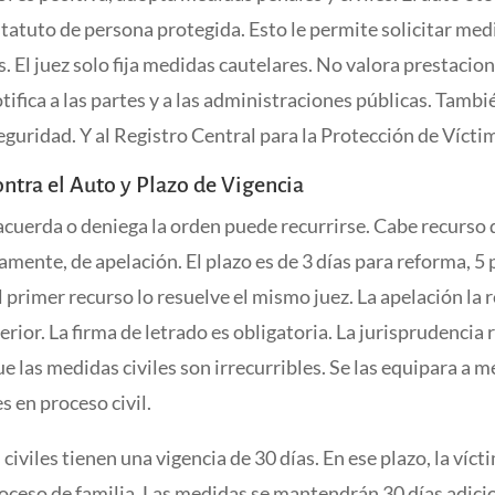
statuto de persona protegida. Esto le permite solicitar med
s. El juez solo fija medidas cautelares. No valora prestacion
otifica a las partes y a las administraciones públicas. Tambié
eguridad. Y al Registro Central para la Protección de Vícti
ontra el Auto y Plazo de Vigencia
acuerda o deniega la orden puede recurrirse. Cabe recurso
iamente, de apelación. El plazo es de 3 días para reforma, 5 
l primer recurso lo resuelve el mismo juez. La apelación la 
erior. La firma de letrado es obligatoria. La jurisprudencia 
e las medidas civiles son irrecurribles. Se las equipara a 
s en proceso civil.
civiles tienen una vigencia de 30 días. En ese plazo, la víc
roceso de familia. Las medidas se mantendrán 30 días adici