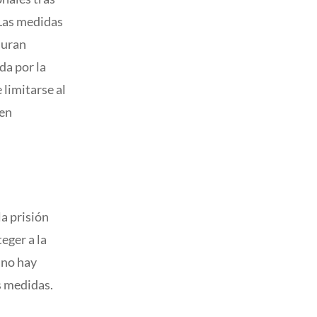
 Las medidas
 duran
da por la
 limitarse al
den
la prisión
eger a la
 no hay
s medidas.