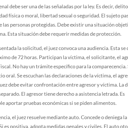
enal debe ser una de las señaladas por la ley. Es decir, delito
idad física o moral, libertad sexual o seguridad. El sujeto p
e las personas protegidas. Debe existir una situación objet
ima. Esta situación debe requerir medidas de protección.
entada la solicitud, el juez convoca una audiencia. Esta se 
imo de 72 horas. Participan la víctima, el solicitante, el ag
iscal. No hay un trámite específico para la comparecencia.
io oral. Se escuchan las declaraciones de la víctima, el agre
 juez debe evitar confrontación entre agresor y víctima. La 
separado. El agresor tiene derecho a asistencia letrada. Es
e aportar pruebas económicas si se piden alimentos.
encia, el juez resuelve mediante auto. Concede o deniega la
Si es positiva, adopta medidas penales y civiles. El auto oto