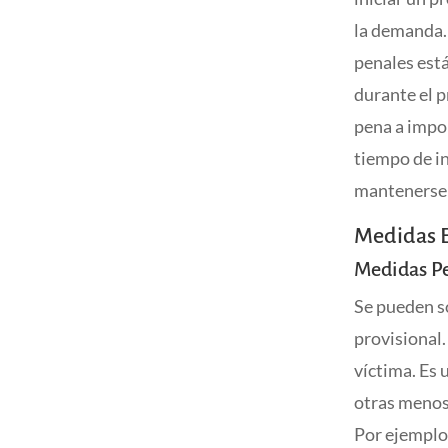
la demanda. 
penales está
durante el p
pena a impon
tiempo de i
mantenerse t
Medidas E
Medidas P
Se pueden so
provisional.
víctima. Es 
otras menos
Por ejemplo