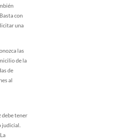
ambién
 Basta con
licitar una
conozca las
icilio de la
das de
nes al
z debe tener
judicial.
 La