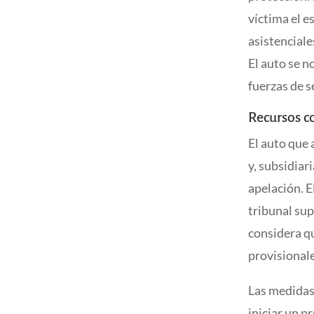
víctima el e
asistenciale
El auto se n
fuerzas de s
Recursos c
El auto que 
y, subsidiar
apelación. E
tribunal sup
considera qu
provisionale
Las medidas 
iniciar un p