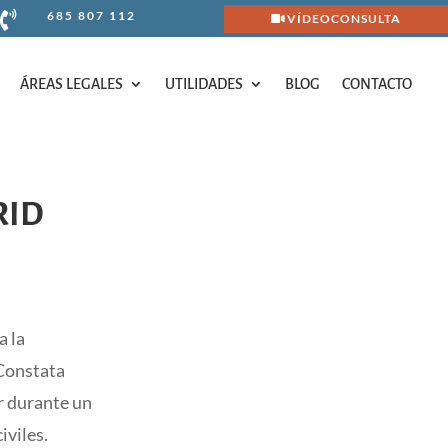
685 807 112

VÍDEOCONSULTA
ÁREAS LEGALES
UTILIDADES
BLOG
CONTACTO
ÁREAS LEGALES
UTILIDADES
BLOG
CONTACTO
RID
a la
 Constata
er durante un
iviles.