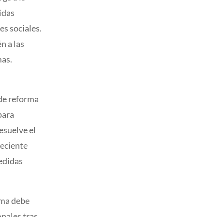
idas
es sociales.
n a las
mas.
 de reforma
para
resuelve el
reciente
medidas
tima debe
onales tras