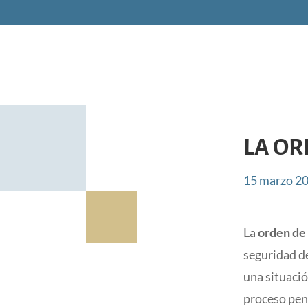
LA OR
15 marzo 2
La
orden de
seguridad de
una situació
proceso pena