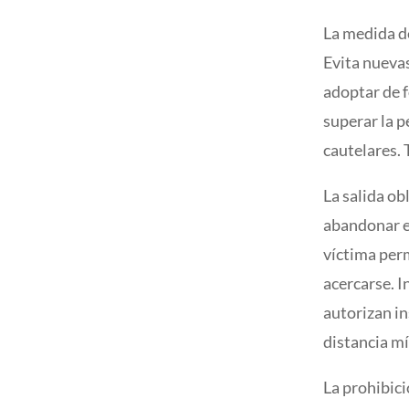
La medida de
Evita nuevas
adoptar de 
superar la 
cautelares.
La salida ob
abandonar el
víctima per
acercarse. I
autorizan in
distancia m
La prohibic