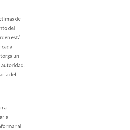
íctimas de
nto del
orden está
r cada
otorga un
r autoridad.
aria del
én a
arla.
nformar al