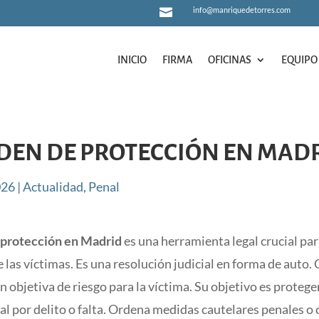
info@manriquedetorres.com

INICIO
FIRMA
OFICINAS
EQUIPO
INICIO
FIRMA
OFICINAS
EQUIPO
DEN DE PROTECCIÓN EN MAD
026
|
Actualidad
,
Penal
 protección en Madrid
es una herramienta legal crucial par
 las víctimas. Es una resolución judicial en forma de auto.
n objetiva de riesgo para la víctima. Su objetivo es proteg
l por delito o falta. Ordena medidas cautelares penales o c