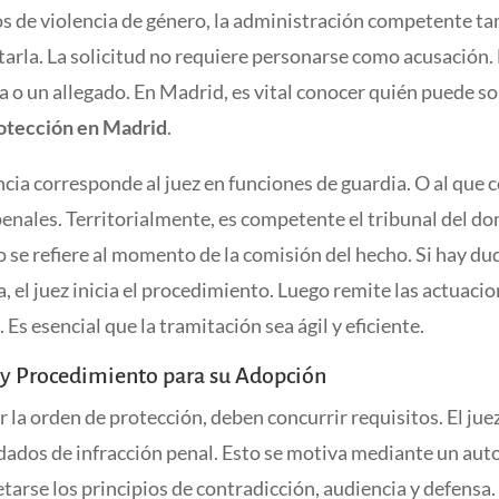
sos de violencia de género, la administración competente t
tarla. La solicitud no requiere personarse como acusación.
ma o un allegado. En Madrid, es vital conocer quién puede so
otección en Madrid
.
ia corresponde al juez en funciones de guardia. O al que 
penales. Territorialmente, es competente el tribunal del dom
o se refiere al momento de la comisión del hecho. Si hay du
 el juez inicia el procedimiento. Luego remite las actuacio
Es esencial que la tramitación sea ágil y eficiente.
 y Procedimiento para su Adopción
 la orden de protección, deben concurrir requisitos. El jue
dados de infracción penal. Esto se motiva mediante un auto 
arse los principios de contradicción, audiencia y defensa.