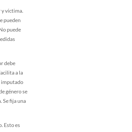
 y víctima.
 Se pueden
. No puede
medidas
sor debe
cilita a la
l imputado
 de género se
 Se fija una
. Esto es