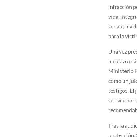
infracción p
vida, integr
ser alguna d
para la víct
Una vez pres
un plazo máx
Ministerio F
como un juic
testigos. El
se hace por 
recomendabl
Tras la audi
protección. 