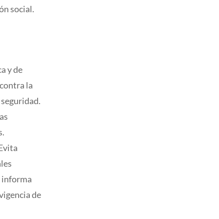
n social.
ca y de
contra la
a seguridad.
das
s.
Evita
ales
e informa
 vigencia de