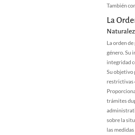
También com
La Orde
Naturalez
La orden de 
género. Su i
integridad c
Su objetivo 
restrictivas
Proporciona 
trámites dup
administrat
sobre la sit
las medidas 