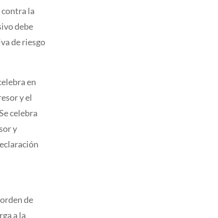
 contra la
asivo debe
iva de riesgo
celebra en
resor y el
 Se celebra
sor y
declaración
 orden de
rga a la