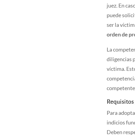
juez. En ca
puede solici
ser la vícti
orden de pr
La competenc
diligencias 
víctima. Est
competencia,
competente. 
Requisitos
Para adoptar
indicios fun
Deben respet