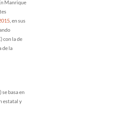
 En Manrique
tes
2015
, en sus
cando
) con la de
 de la
) se basa en
 estatal y