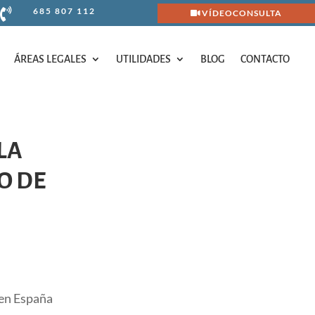
685 807 112

VÍDEOCONSULTA
ÁREAS LEGALES
UTILIDADES
BLOG
CONTACTO
ÁREAS LEGALES
UTILIDADES
BLOG
CONTACTO
LA
O DE
 en España