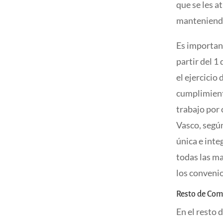
que se les 
manteniendo
Es important
partir del 1
el ejercicio
cumplimiento
trabajo por 
Vasco, segú
única e inte
todas las ma
los convenio
Resto de Co
En el resto