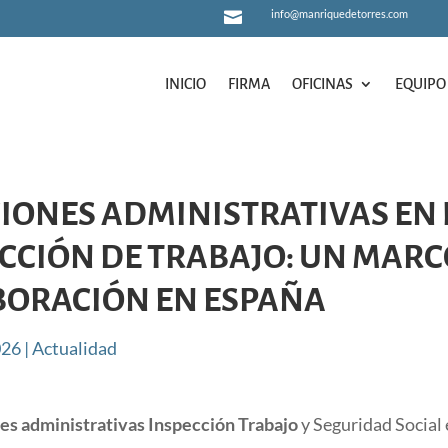
info@manriquedetorres.com

INICIO
FIRMA
OFICINAS
EQUIPO
INICIO
FIRMA
OFICINAS
EQUIPO
IONES ADMINISTRATIVAS EN 
CCIÓN DE TRABAJO: UN MARC
BORACIÓN EN ESPAÑA
026
|
Actualidad
es administrativas Inspección Trabajo
y Seguridad Social