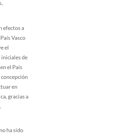
s,
n efectos a
 País Vasco
ye el
iniciales de
en el País
a concepción
ctuar en
ca, gracias a
.
no ha sido