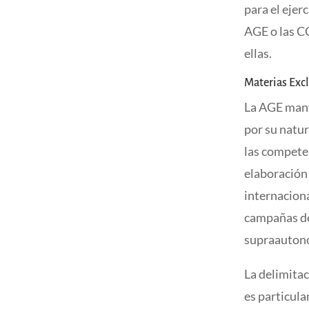
para el ejer
AGE o las C
ellas.
Materias Excl
La AGE mant
por su natur
las competen
elaboración 
internaciona
campañas de
supraauton
La delimitac
es particul