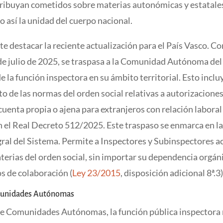
atribuyan cometidos sobre materias autonómicas y estatale
 así la unidad del cuerpo nacional.
e destacar la reciente actualización para el País Vasco. Co
 de julio de 2025, se traspasa a la Comunidad Autónoma del
 de la función inspectora en su ámbito territorial. Esto inclu
 de las normas del orden social relativas a autorizaciones 
cuenta propia o ajena para extranjeros con relación laboral 
n el Real Decreto 512/2025. Este traspaso se enmarca en l
gral del Sistema. Permite a Inspectores y Subinspectores a
terias del orden social, sin importar su dependencia orgáni
s de colaboración (
Ley 23/2015
, disposición adicional 8ª.3)
munidades Autónomas
 de Comunidades Autónomas, la función pública inspectora 