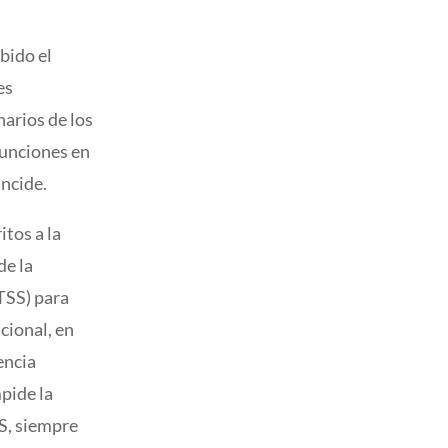
bido el
es
narios de los
funciones en
incide.
itos a la
de la
TSS) para
cional, en
encia
mpide la
SS, siempre