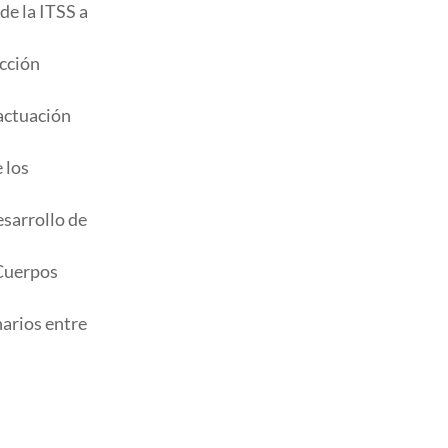
de la ITSS a
ección
 actuación
 los
esarrollo de
 Cuerpos
narios entre