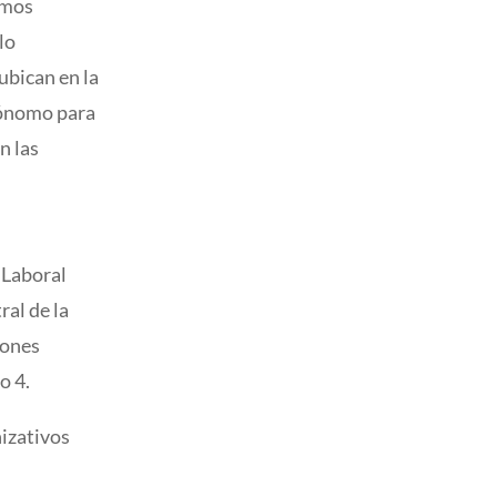
smos
lo
ubican en la
utónomo para
n las
 Laboral
ral de la
iones
o 4.
nizativos