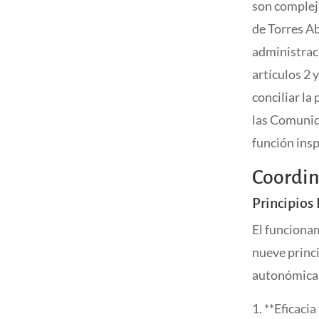
son complej
de Torres A
administraci
artículos 2 
conciliar la
las Comunid
función insp
Coordin
Principios
El funcionam
nueve princ
autonómica
**Eficacia