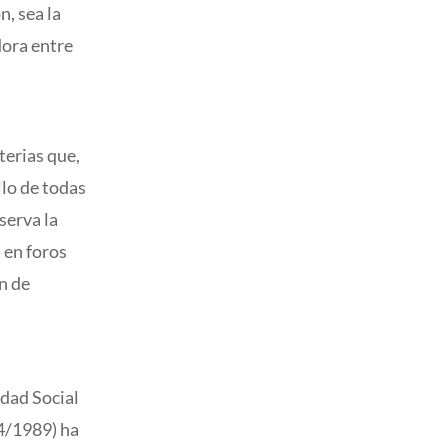
n, sea la
dora entre
terias que,
llo de todas
serva la
 en foros
ón de
idad Social
24/1989) ha