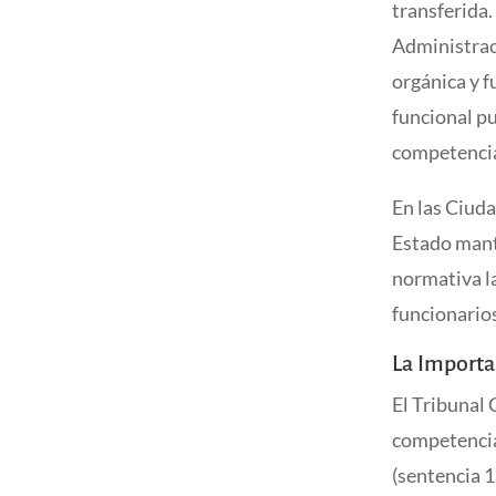
transferida.
Administrac
orgánica y f
funcional p
competencia
En las Ciud
Estado manti
normativa la
funcionario
La Importa
El Tribunal 
competencial
(sentencia 