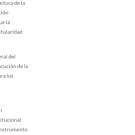
uctura de la
ción
ue la
itularidad
ral del
ecución de la
ara los
n
titucional
 instrumento