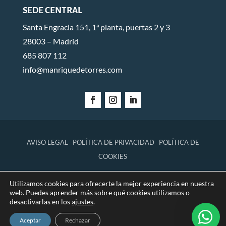
SEDE CENTRAL
Santa Engracia 151, 1ª planta, puertas 2 y 3
28003 – Madrid
685 807 112
info@manriquedetorres.com
AVISO LEGAL
POLÍTICA DE PRIVACIDAD
POLÍTICA DE
COOKIES
Utilizamos cookies para ofrecerte la mejor experiencia en nuestra
© 2026 Manrique de Torres Abogados.
web. Puedes aprender más sobre qué cookies utilizamos o
desactivarlas en los
ajustes
.
Diseñado por
Global Mente
Aceptar
Rechazar