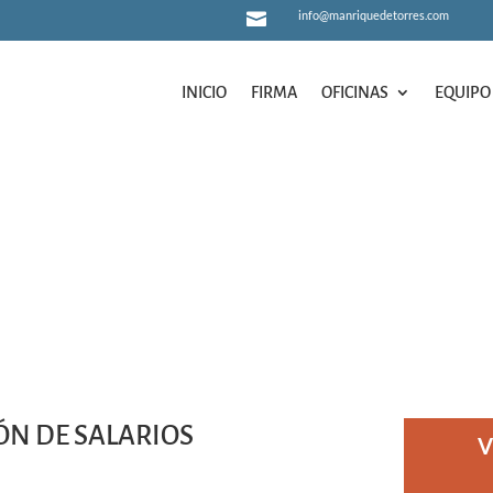
info@manriquedetorres.com

INICIO
FIRMA
OFICINAS
EQUIPO
INICIO
FIRMA
OFICINAS
EQUIPO
N DE SALARIOS
V