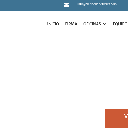
info@manriquedetorres.com

INICIO
FIRMA
OFICINAS
EQUIPO
INICIO
FIRMA
OFICINAS
EQUIPO
V